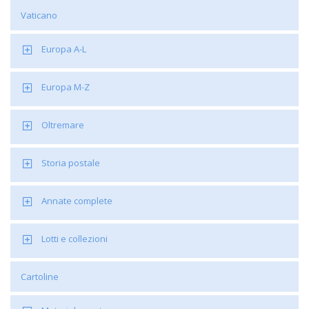
Vaticano
Europa A-L
Europa M-Z
Oltremare
Storia postale
Annate complete
Lotti e collezioni
Cartoline