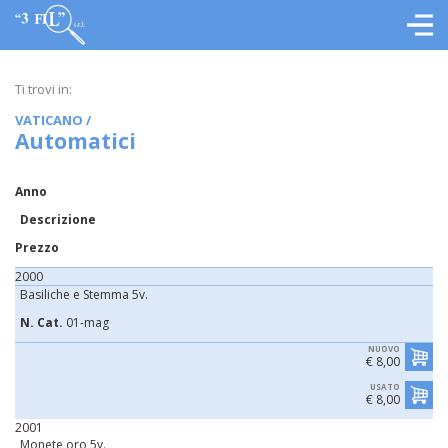
Ti trovi in:
VATICANO
/
Automatici
Anno
Descrizione
Prezzo
2000
Basiliche e Stemma 5v.
N. Cat.
01-mag
NUOVO
€ 8,00
USATO
€ 8,00
2001
Monete oro 5v.