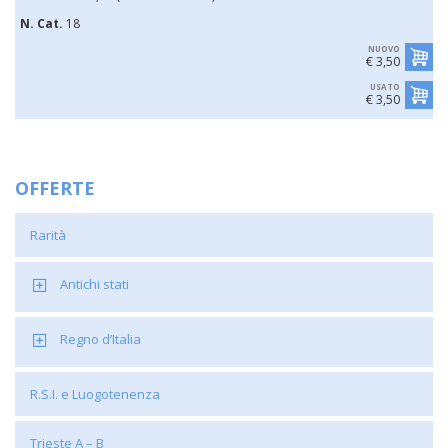
N. Cat.
18
NUOVO
€ 3,50
USATO
€ 3,50
OFFERTE
Rarità
Antichi stati
Regno d’Italia
R.S.I. e Luogotenenza
Trieste A – B