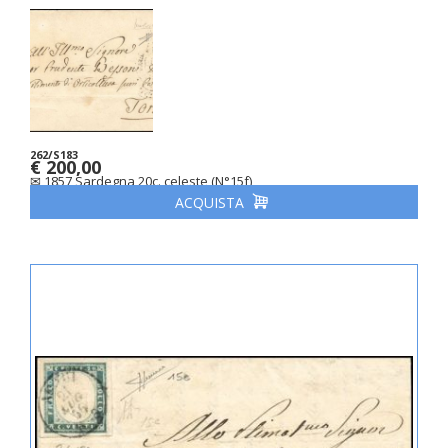
262/S183
€ 200,00
✉ 1857 Sardegna 20c. celeste (N°15f)
ACQUISTA