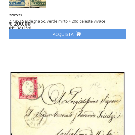
220/S23
Δ 1857 Sardegna 5c. verde mirto + 20c. celeste vivace
€ 200,00
(N°13A+15h)
ACQUISTA