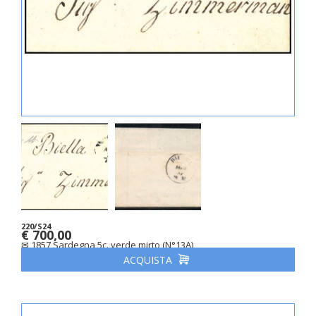
220/S24
€ 700,00
✉ 1857 Sardegna 5c. verde mirto (N°13A)
ACQUISTA