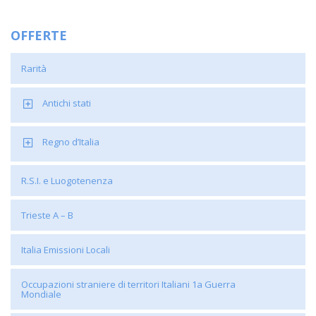
OFFERTE
Rarità
Antichi stati
Regno d’Italia
R.S.I. e Luogotenenza
Trieste A – B
Italia Emissioni Locali
Occupazioni straniere di territori Italiani 1a Guerra
Mondiale