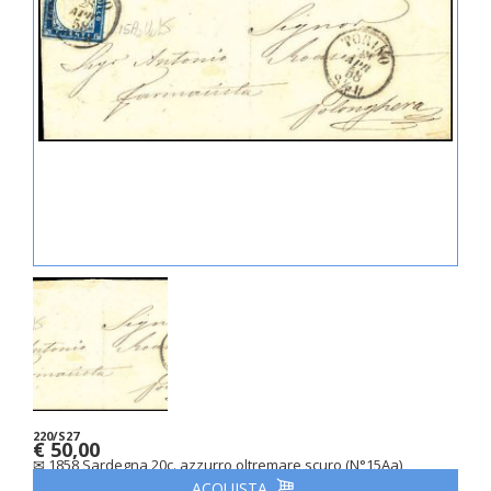
220/S27
€ 50,00
✉ 1858 Sardegna 20c. azzurro oltremare scuro (N°15Aa)
ACQUISTA