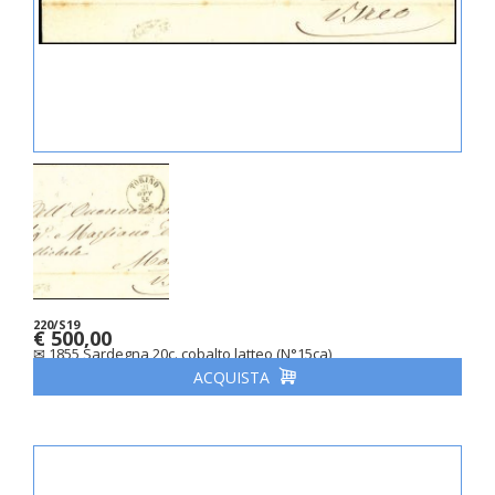
220/S19
€ 500,00
✉ 1855 Sardegna 20c. cobalto latteo (N°15ca)
ACQUISTA