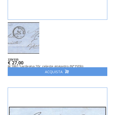
220/S55
€ 27,00
✉ 1861 Sardegna 20c. celeste grigiastro (N°15Db)
ACQUISTA