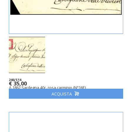
246/S14
€ 35,00
Δ 1862 Sardegna 40c. rosa carminio (N°16E)
ACQUISTA