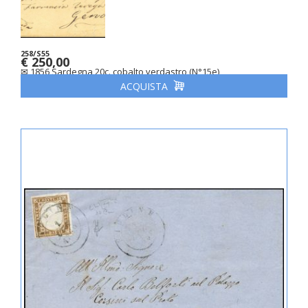
258/S55
€ 250,00
✉ 1856 Sardegna 20c. cobalto verdastro (N°15e)
ACQUISTA