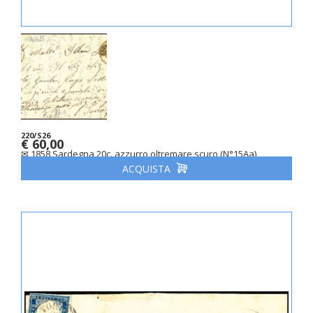
220/S26
€ 60,00
✉ 1858 Sardegna 20c. azzurro oltremare scuro (N°15Aa)
ACQUISTA