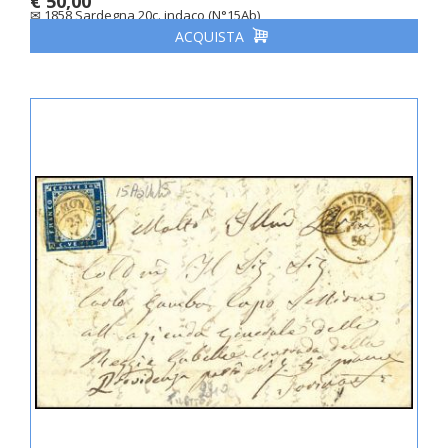
€ 50,00
✉ 1858 Sardegna 20c. indaco (N°15Ab)
ACQUISTA