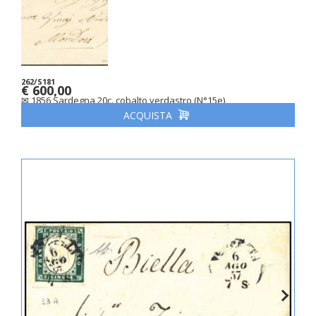
262/S181
€ 600,00
✉ 1856 Sardegna 20c. cobalto verdastro (N°15e)
ACQUISTA