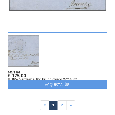
262/S198
€ 175,00
✉ 1862 Sardegna 10c. bruno chiaro (N°14Cm)
ACQUISTA
«
1
2
»