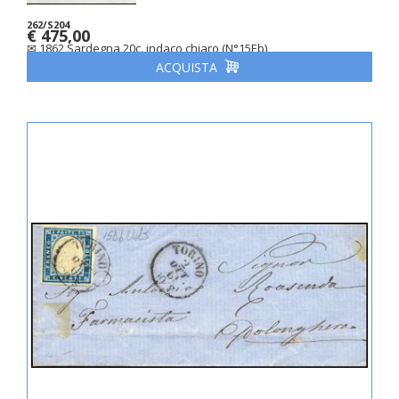
262/S204
€ 475,00
✉ 1862 Sardegna 20c. indaco chiaro (N°15Eb)
ACQUISTA