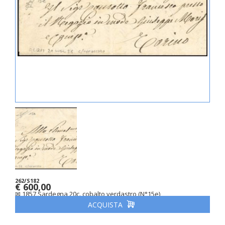
262/S182
€ 600,00
✉ 1857 Sardegna 20c. cobalto verdastro (N°15e)
ACQUISTA