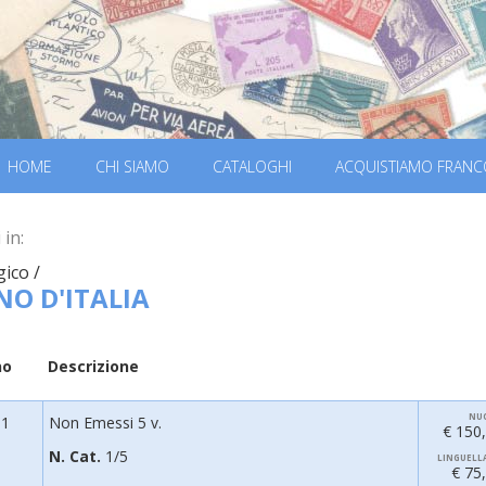
HOME
CHI SIAMO
CATALOGHI
ACQUISTIAMO FRANC
 in:
gico /
NO D'ITALIA
no
Descrizione
NU
61
Non Emessi 5 v.
€ 150
N. Cat.
1/5
LINGUELL
€ 75