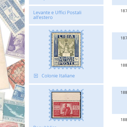
18
Levante e Uffici Postali
all’estero
18
18
Colonie Italiane
18
18