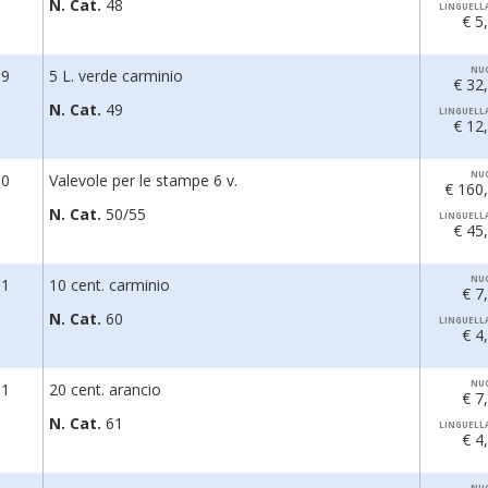
N. Cat.
48
LINGUELL
€ 5
NU
89
5 L. verde carminio
€ 32
N. Cat.
49
LINGUELL
€ 12
NU
90
Valevole per le stampe 6 v.
€ 160
N. Cat.
50/55
LINGUELL
€ 45
NU
91
10 cent. carminio
€ 7
N. Cat.
60
LINGUELL
€ 4
NU
91
20 cent. arancio
€ 7
N. Cat.
61
LINGUELL
€ 4
NU