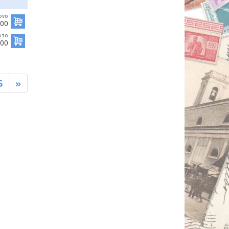
OVO
,00
ATO
,00
5
»