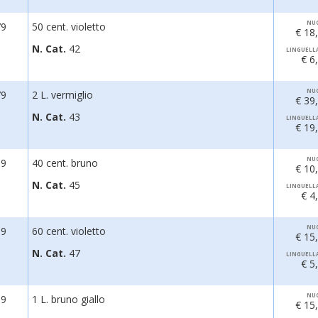
NU
79
50 cent. violetto
€ 18
N. Cat.
42
LINGUELL
€ 6
NU
79
2 L. vermiglio
€ 39
N. Cat.
43
LINGUELL
€ 19
NU
89
40 cent. bruno
€ 10
N. Cat.
45
LINGUELL
€ 4
NU
89
60 cent. violetto
€ 15
N. Cat.
47
LINGUELL
€ 5
NU
89
1 L. bruno giallo
€ 15