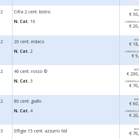
NU
62
Cifra 2 cent. bistro
€ 50
N. Cat.
10
LINGUELL
€ 20
NU
62
20 cent. indaco
€ 18
N. Cat.
2
LINGUELL
€ 9
NU
62
40 cent. rosso ©
€ 200
N. Cat.
3
LINGUELL
€ 70
NU
62
80 cent. giallo
€ 60
N. Cat.
4
LINGUELL
€ 20
NU
63
Effigie 15 cent. azzurro Nd
€ 70