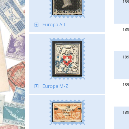
18
Europa A-L
18
18
18
Europa M-Z
18