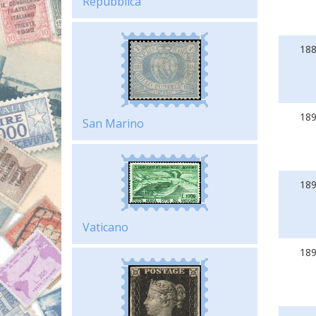
Repubblica
18
18
San Marino
18
Vaticano
18