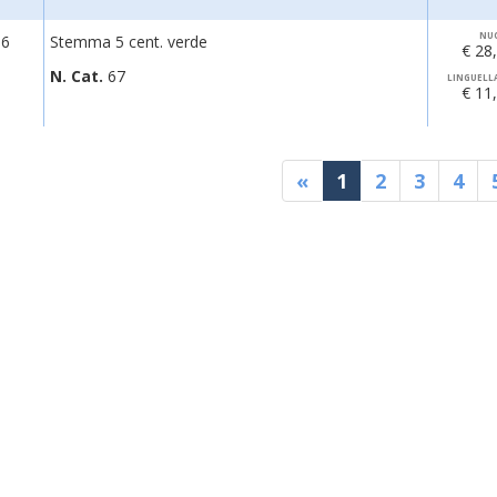
NU
96
Stemma 5 cent. verde
€ 28
N. Cat.
67
LINGUELL
€ 11
«
1
2
3
4