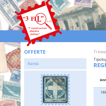
OFFERTE
Ti trovi
Tipolo
Rarità
REG
An
18