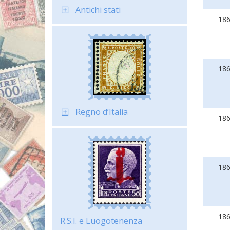
Antichi stati
18
18
Regno d’Italia
18
18
18
R.S.I. e Luogotenenza