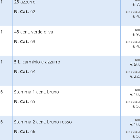
91
25 azzurro
€ 7
N. Cat.
62
LINGUELL
€ 4
NU
91
45 cent. verde oliva
€ 9
N. Cat.
63
LINGUELL
€ 4
NU
91
5 L. carminio e azzurro
€ 60
N. Cat.
64
LINGUELL
€ 22
NU
96
Stemma 1 cent. bruno
€ 10
N. Cat.
65
LINGUELL
€ 5
NU
96
Stemma 2 cent. bruno rosso
€ 10
N. Cat.
66
LINGUELL
€ 5