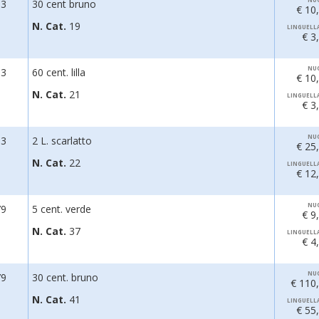
63
30 cent bruno
€ 10
N. Cat.
19
LINGUELL
€ 3
NU
63
60 cent. lilla
€ 10
N. Cat.
21
LINGUELL
€ 3
NU
63
2 L. scarlatto
€ 25
N. Cat.
22
LINGUELL
€ 12
NU
79
5 cent. verde
€ 9
N. Cat.
37
LINGUELL
€ 4
NU
79
30 cent. bruno
€ 110
N. Cat.
41
LINGUELL
€ 55