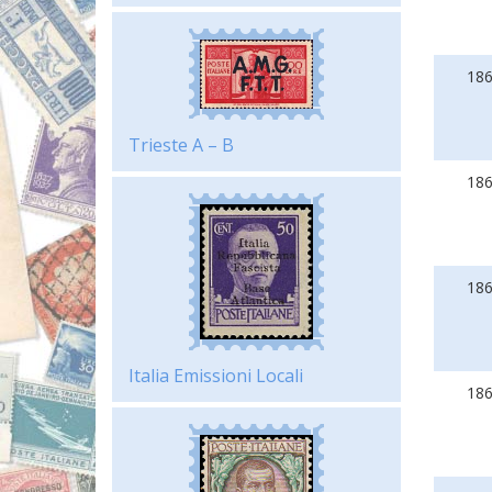
18
Trieste A – B
18
18
Italia Emissioni Locali
18