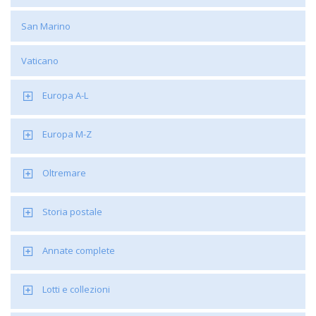
San Marino
Vaticano
Europa A-L
Europa M-Z
Oltremare
Storia postale
Annate complete
Lotti e collezioni