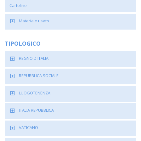
Cartoline
Materiale usato
TIPOLOGICO
REGNO D'ITALIA
REPUBBLICA SOCIALE
LUOGOTENENZA
ITALIA REPUBBLICA
VATICANO