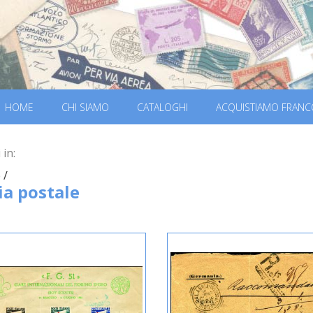
HOME
CHI SIAMO
CATALOGHI
ACQUISTIAMO FRANC
 in:
 /
ia postale