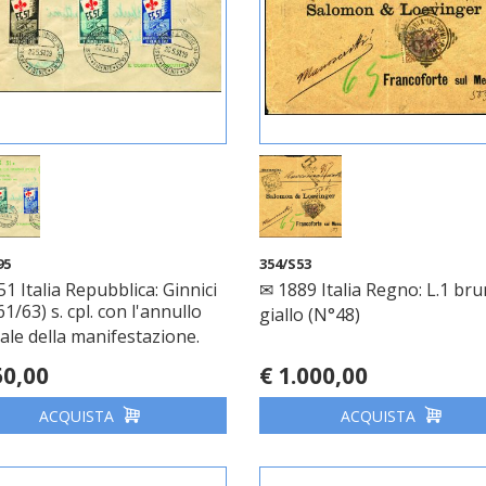
95
354/S53
1 Italia Repubblica: Ginnici
✉ 1889 Italia Regno: L.1 br
1/63) s. cpl. con l'annullo
giallo (N°48)
ale della manifestazione.
50,00
€ 1.000,00
ACQUISTA
ACQUISTA