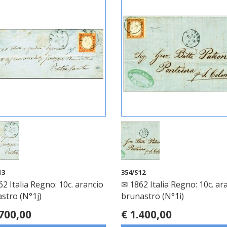
13
354/S12
2 Italia Regno: 10c. arancio
✉ 1862 Italia Regno: 10c. ar
astro (N°1j)
brunastro (N°1i)
.700,00
€ 1.400,00