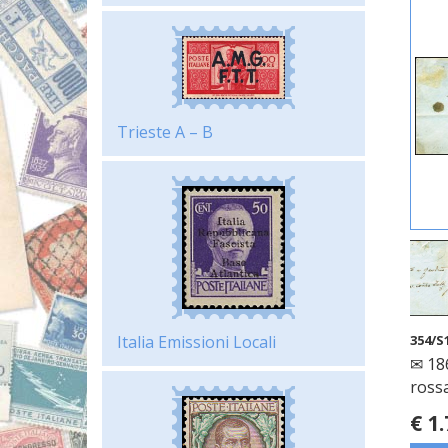
Trieste A – B
354/S
Italia Emissioni Locali
✉ 186
ross
€ 1