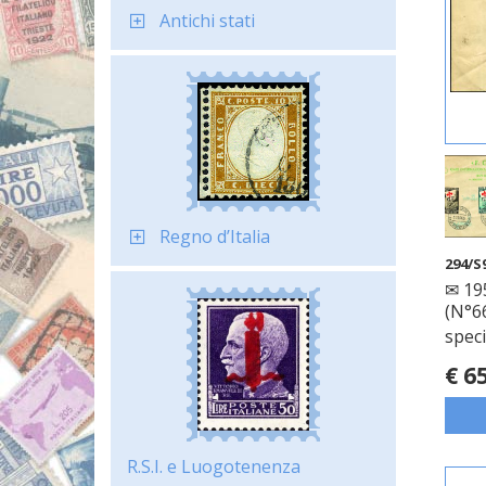
Antichi stati
Regno d’Italia
294/S
✉ 195
(N°66
speci
€ 6
R.S.I. e Luogotenenza