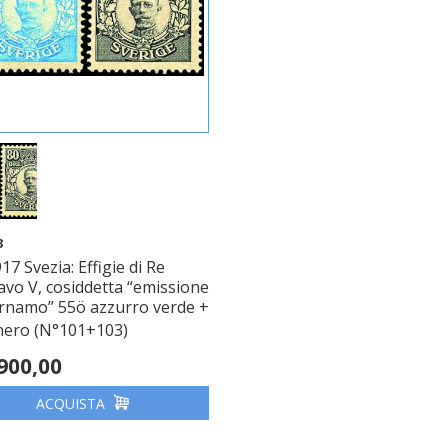
3
17 Svezia: Effigie di Re
avo V, cosiddetta “emissione
ärnamo” 55ö azzurro verde +
nero (N°101+103)
.900,00
ACQUISTA