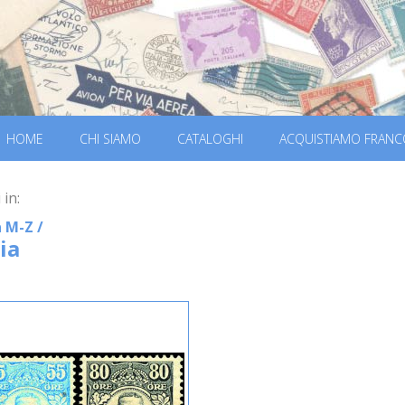
HOME
CHI SIAMO
CATALOGHI
ACQUISTIAMO FRANC
 in:
a M-Z
/
ia