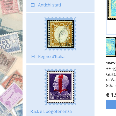
Antichi stati
Regno d’Italia
184/S
** 19
Gust
di V
80ö 
€ 1
R.S.I. e Luogotenenza