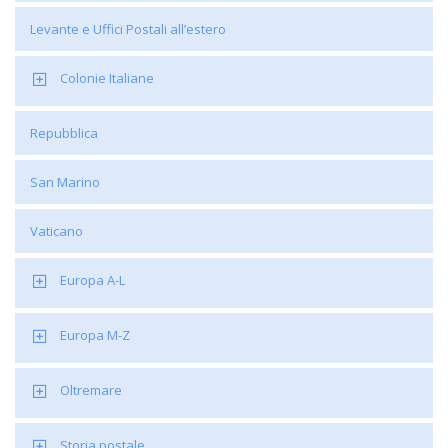
Levante e Uffici Postali all’estero
Colonie Italiane
Repubblica
San Marino
Vaticano
Europa A-L
Europa M-Z
Oltremare
Storia postale