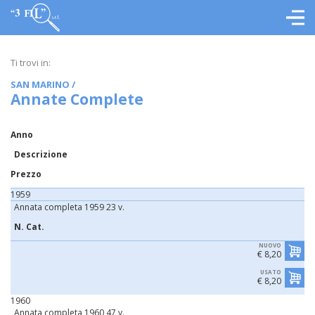
Ti trovi in:
SAN MARINO
/
Annate Complete
Anno
Descrizione
Prezzo
1959
Annata completa 1959 23 v.
N. Cat.
NUOVO
€ 8,20
USATO
€ 8,20
1960
Annata completa 1960 47 v.