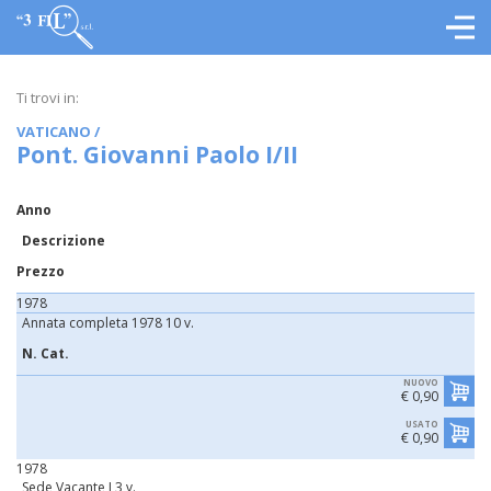
Ti trovi in:
VATICANO
/
Pont. Giovanni Paolo I/II
Anno
Descrizione
Prezzo
1978
Annata completa 1978 10 v.
N. Cat.
NUOVO
€ 0,90
USATO
€ 0,90
1978
Sede Vacante I 3 v.