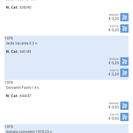
N. Cat.
638/40
NUOVO
€ 0,20
USATO
€ 0,20
1978
Sede Vacante II 3 v.
N. Cat.
641/43
NUOVO
€ 0,20
USATO
€ 0,20
1978
Giovanni Paolo I 4 v.
N. Cat.
644/47
NUOVO
€ 0,50
USATO
€ 0,50
1979
Annata completa 1979 23 v.