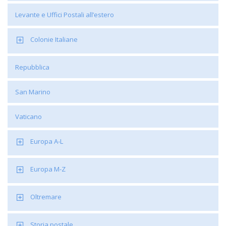
Levante e Uffici Postali all’estero
Colonie Italiane
Repubblica
San Marino
Vaticano
Europa A-L
Europa M-Z
Oltremare
Storia postale