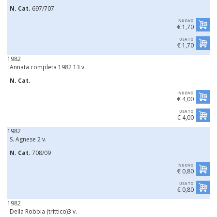
N. Cat.
697/707
NUOVO
€ 1,70
USATO
€ 1,70
1982
Annata completa 1982 13 v.
N. Cat.
NUOVO
€ 4,00
USATO
€ 4,00
1982
S. Agnese 2 v.
N. Cat.
708/09
NUOVO
€ 0,80
USATO
€ 0,80
1982
Della Robbia (trittico)3 v.