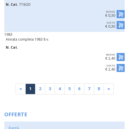
N. Cat.
719/20
NUOVO
€ 0,30
USATO
€ 0,30
1983
Annata completa 1983 8 v.
N. Cat.
NUOVO
€ 2,40
USATO
€ 2,40
«
1
2
3
4
5
6
7
8
»
OFFERTE
Rarità