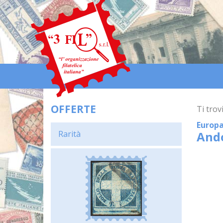
OFFERTE
Ti trovi
Europa
Rarità
And