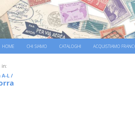
HOME
CHI SIAMO
CATALOGHI
ACQUISTIAMO FRANC
 in:
 A-L
/
orra