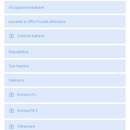
Occupazioni Italiane
Levante e Uffici Postali all’estero
Colonie Italiane
Repubblica
San Marino
Vaticano
Europa A-L
Europa M-Z
Oltremare