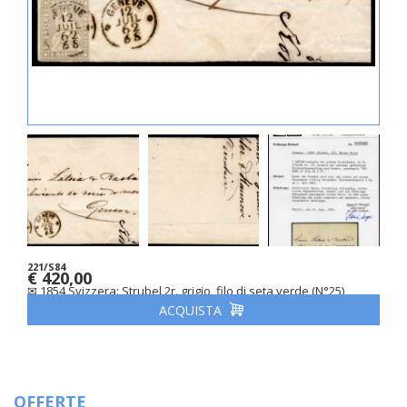
221/S84
€ 420,00
✉ 1854 Svizzera: Strubel 2r. grigio, filo di seta verde (N°25)
ACQUISTA
OFFERTE