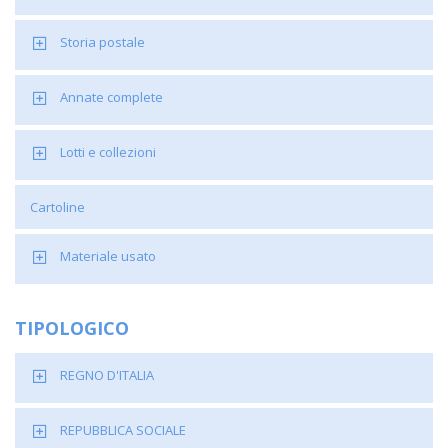
Storia postale
Annate complete
Lotti e collezioni
Cartoline
Materiale usato
TIPOLOGICO
REGNO D'ITALIA
REPUBBLICA SOCIALE