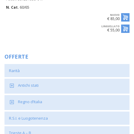
N. Cat.
60/65
NUOVO
€ 85,00
LINGUELLATO
€ 55,00
OFFERTE
Rarità
Antichi stati
Regno d’Italia
R.S.I. e Luogotenenza
Trieste A – B