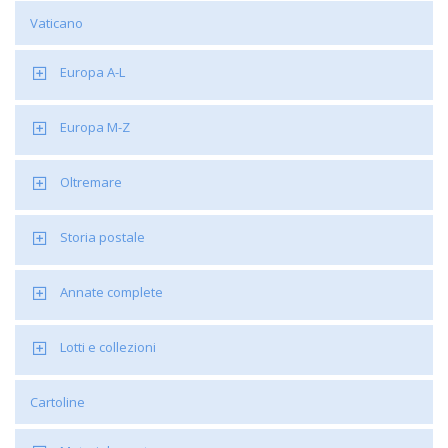
Vaticano
Europa A-L
Europa M-Z
Oltremare
Storia postale
Annate complete
Lotti e collezioni
Cartoline