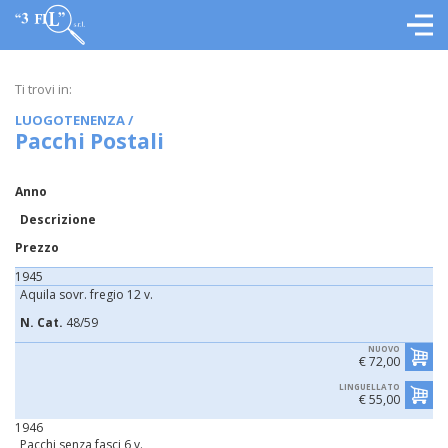
Ti trovi in:
LUOGOTENENZA
/
Pacchi Postali
Anno
Descrizione
Prezzo
1945
Aquila sovr. fregio 12 v.
N. Cat.
48/59
NUOVO
€ 72,00
LINGUELLATO
€ 55,00
1946
Pacchi senza fasci 6 v.