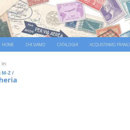
HOME
CHI SIAMO
CATALOGHI
ACQUISTIAMO FRANC
 in:
a M-Z
/
heria