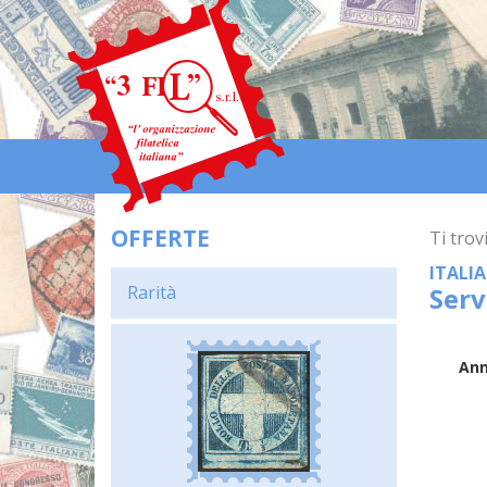
OFFERTE
Ti trovi
ITALI
Rarità
Serv
An