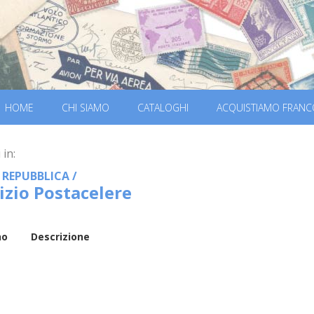
HOME
CHI SIAMO
CATALOGHI
ACQUISTIAMO FRANC
 in:
A REPUBBLICA
/
izio Postacelere
no
Descrizione