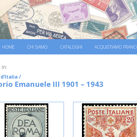
HOME
CHI SIAMO
CATALOGHI
ACQUISTIAMO FRANC
 in:
d’Italia
/
orio Emanuele III 1901 – 1943