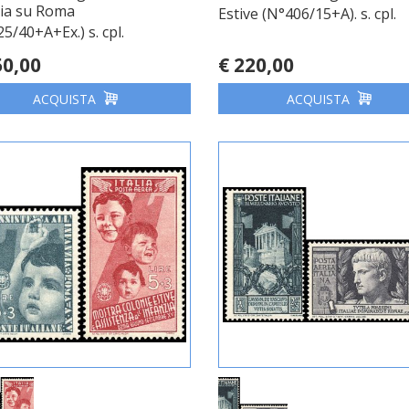
ia su Roma
Estive (N°406/15+A). s. cpl.
5/40+A+Ex.) s. cpl.
50,00
€ 220,00
ACQUISTA
ACQUISTA