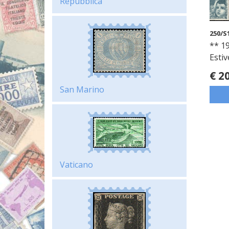
Repubblica
250/S
** 19
Estiv
€ 2
San Marino
Vaticano