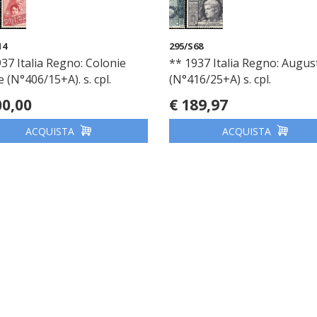
14
295/S68
37 Italia Regno: Colonie
** 1937 Italia Regno: Augus
e (N°406/15+A). s. cpl.
(N°416/25+A) s. cpl.
00,00
€ 189,97
ACQUISTA
ACQUISTA