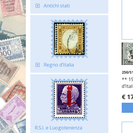
Antichi stati
Regno d’Italia
250/S
** 19
d’Ita
€ 1
R.S.I. e Luogotenenza