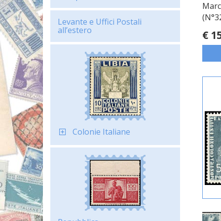
Marc
(N°32
Levante e Uffici Postali
all’estero
€ 1
Colonie Italiane