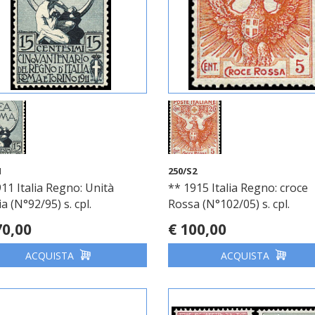
1
250/S2
11 Italia Regno: Unità
** 1915 Italia Regno: croce
lia (N°92/95) s. cpl.
Rossa (N°102/05) s. cpl.
70,00
€ 100,00
ACQUISTA
ACQUISTA