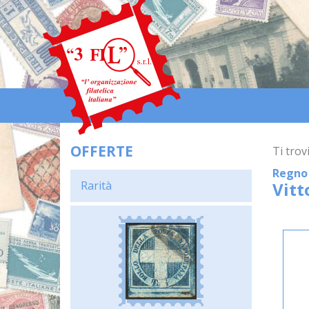
OFFERTE
Ti trovi
Regno 
Rarità
Vitt