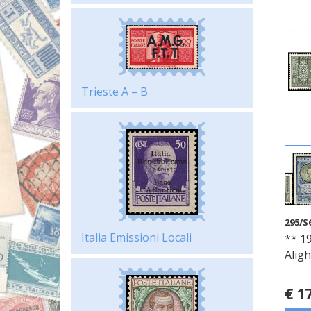
Trieste A – B
295/S
Italia Emissioni Locali
** 19
Aligh
€ 1