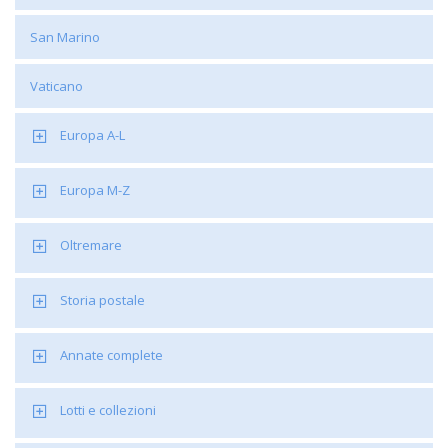
San Marino
Vaticano
Europa A-L
Europa M-Z
Oltremare
Storia postale
Annate complete
Lotti e collezioni