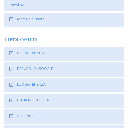
Cartoline
Materiale usato
TIPOLOGICO
REGNO D'ITALIA
REPUBBLICA SOCIALE
LUOGOTENENZA
ITALIA REPUBBLICA
VATICANO