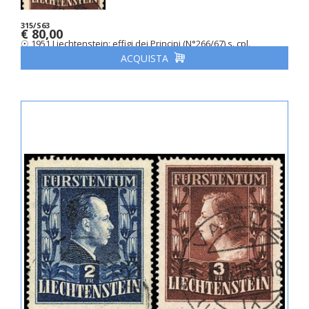
315/S63
€ 80,00
☉ 1951 Liechtenstein: effigi dei Principi (N°266/67) s. cpl.
ACQUISTA