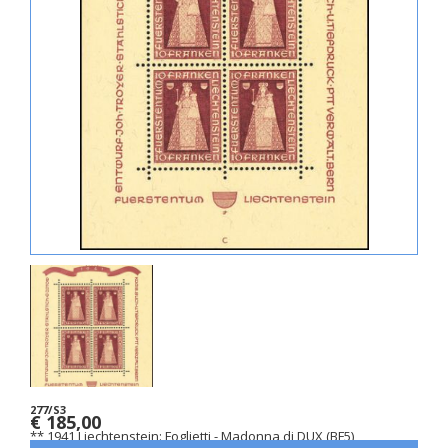
277/S3
€ 185,00
** 1941 Liechtenstein: Foglietti - Madonna di DUX (BF5)