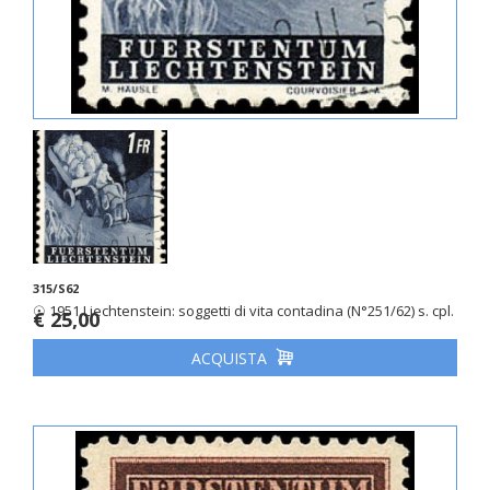
315/S62
☉ 1951 Liechtenstein: soggetti di vita contadina (N°251/62) s. cpl.
€ 25,00
ACQUISTA