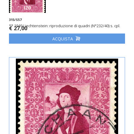
315/S57
** 1949 Liechtenstein: riproduzione di quadri (N°232/40) s. cpl.
€ 27,00
ACQUISTA