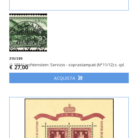
315/S89
☉ 1934 Liechtenstein: Servizio - soprastampati (N°11/12) s. cpl.
€ 27,00
ACQUISTA