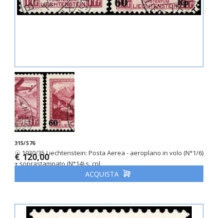
315/S76
☉ 1930/35 Liechtenstein: Posta Aerea - aeroplano in volo (N°1/6)
€ 120,00
+ soprastampato (N°14) s. cpl.
ACQUISTA