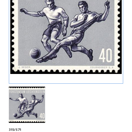
315/S71