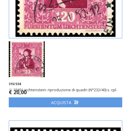
315/S58
☉ 1949 Liechtenstein: riproduzione di quadri (N°232/40) s. cpl.
€ 20,00
ACQUISTA