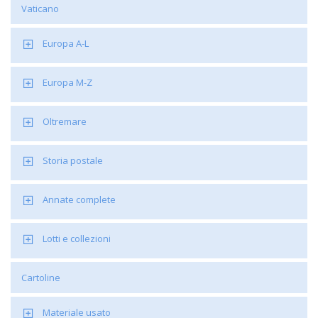
Vaticano
Europa A-L
Europa M-Z
Oltremare
Storia postale
Annate complete
Lotti e collezioni
Cartoline
Materiale usato