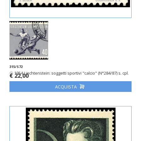
315/S72
☉ 1954 Liechtenstein: soggetti sportivi "calcio" (N°284/87) s. cpl.
€ 22,00
ACQUISTA