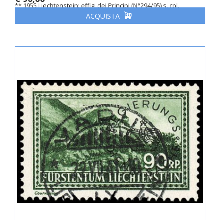
** 1955 Liechtenstein: effigi dei Principi (N°294/95) s. cpl.
ACQUISTA