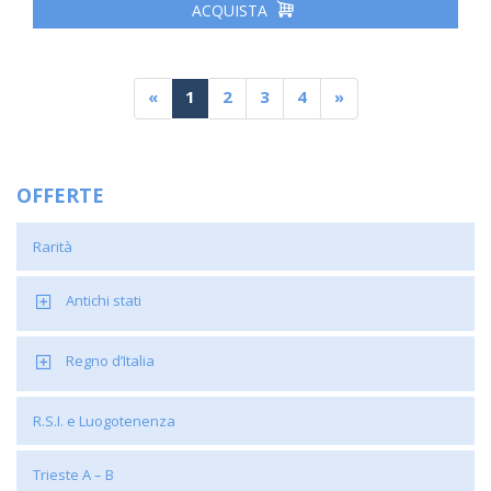
ACQUISTA
«
1
2
3
4
»
OFFERTE
Rarità
Antichi stati
Regno d’Italia
R.S.I. e Luogotenenza
Trieste A – B