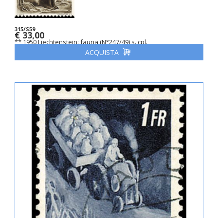
315/S59
€ 33,00
** 1950 Liechtenstein: fauna (N°247/49) s. cpl.
ACQUISTA