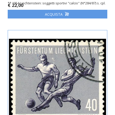
** 1954 Liechtenstein: soggetti sportivi "calcio" (N°284/87) s. cpl.
€ 22,00
ACQUISTA