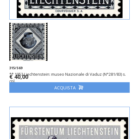
315/S69
** 1953 Liechtenstein: museo Nazionale di Vaduz (N°281/83) s.
€ 40,00
cpl.
ACQUISTA