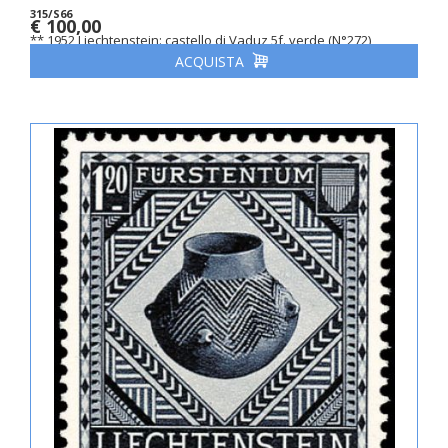
315/S66
€ 100,00
** 1952 Liechtenstein: castello di Vaduz 5f. verde (N°272)
ACQUISTA