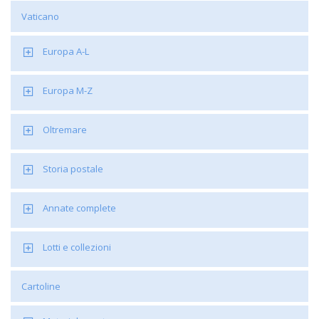
Vaticano
Europa A-L
Europa M-Z
Oltremare
Storia postale
Annate complete
Lotti e collezioni
Cartoline