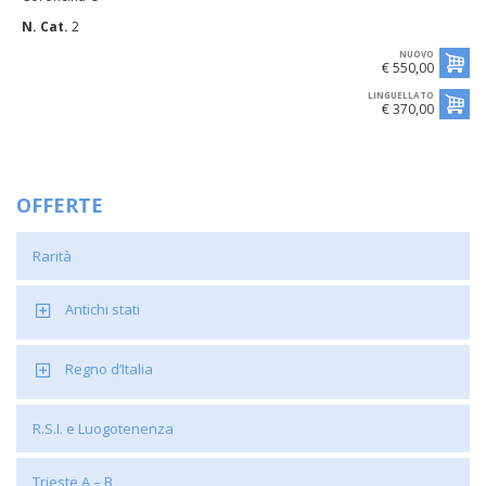
N. Cat.
2
NUOVO
€ 550,00
LINGUELLATO
€ 370,00
OFFERTE
Rarità
Antichi stati
Regno d’Italia
R.S.I. e Luogotenenza
Trieste A – B