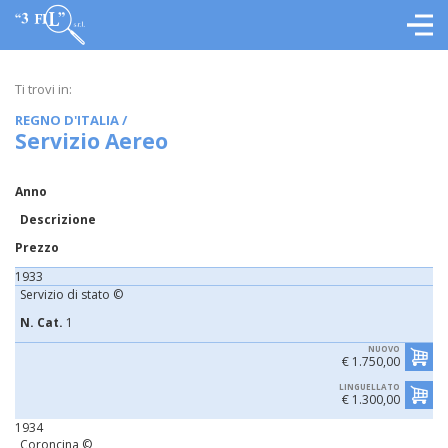
Ti trovi in:
REGNO D'ITALIA
/
Servizio Aereo
Anno
Descrizione
Prezzo
1933
Servizio di stato ©
N. Cat.
1
NUOVO
€ 1.750,00
LINGUELLATO
€ 1.300,00
1934
Coroncina ©